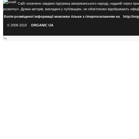
Сайт оновлено завдяки підтримці американського народу, наданій через про
розвитку». Думки авторів, викладені у публікаціях, не обов’язково відображають оф
Копія розміщеної інформації можлива тільки з гіперпосиланням на
http://or
© 2008-2019
ORGANIC UA
?>