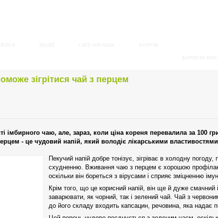
ЛЕРЕЯ
ПОДІЇ
СВІТ ОРГАНІК
ФОРУМ
КОРИСНІ ПО
оможе зігрітися чай з перцем
ті імбирного чаю, але, зараз, коли ціна кореня перевалила за 100 г
ерцем - це чудовий напій, який володіє лікарськими властивостями
Пекучий напій добре тонізує, зігріває в холодну погоду,
схудненню. Вживання чаю з перцем є хорошою профіла
оскільки він бореться з вірусами і сприяє зміцненню імун
Крім того, що це корисний напій, він ще й дуже смачний
заварювати, як чорний, так і зелений чай. Чай з червон
до його складу входить капсацин, речовина, яка надає 
Цей перець чудово поєднується з зеленим чаєм, оскіль