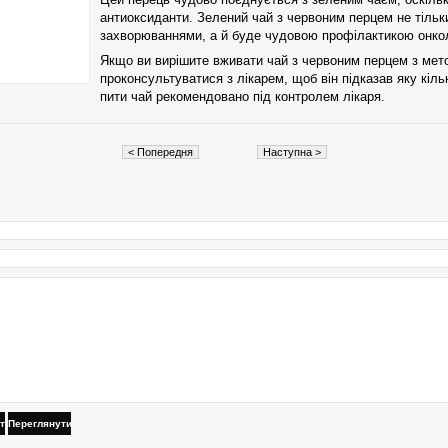
антиоксиданти. Зелений чай з червоним перцем не тільк
захворюваннями, а й буде чудовою профілактикою онко
Якщо ви вирішите вживати чай з червоним перцем з мет
проконсультуватися з лікарем, щоб він підказав яку кіл
пити чай рекомендовано під контролем лікаря.
< Попередня
Наступна >
ти
Переглянути