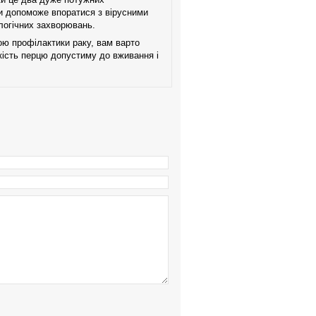
и допоможе впоратися з вірусними
логічних захворювань.
ою профілактики раку, вам варто
ькість перцю допустиму до вживання і