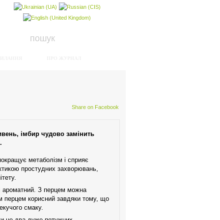
СИЛАННЯ
ПРО ЖУРНАЛ
Share on Facebook
ривень, імбир чудово замінить
.
 покращує метаболізм і сприяє
ктикою простудних захворювань,
ітету.
 і ароматний. З перцем можна
им перцем корисний завдяки тому, що
пекучого смаку.
ки це два дуже потужних