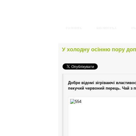
ГОЛОВНА
БІБЛІОТЕКА
ГА
У холодну осінню пору доп
Добре відомі зігріваючі властивос
пекучий червоний перець. Чай з п